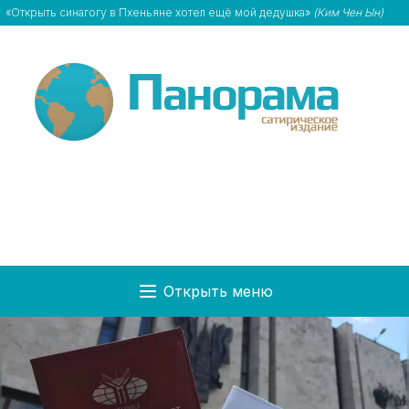
«Открыть синагогу в Пхеньяне хотел ещё мой дедушка»
(Ким Чен Ын)
Открыть меню