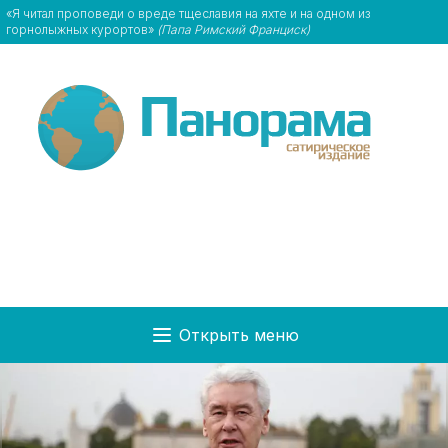
«Я читал проповеди о вреде тщеславия на яхте и на одном из
горнолыжных курортов»
(Папа Римский Франциск)
Открыть меню