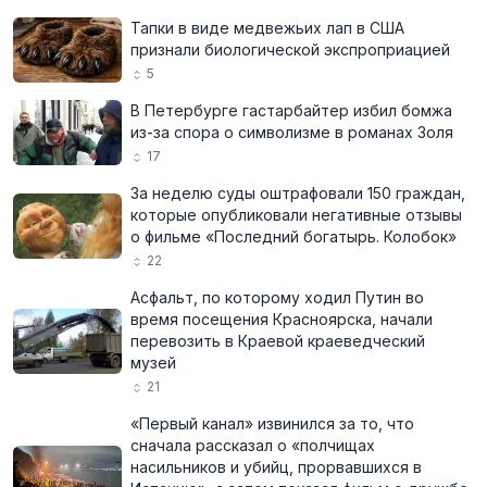
Тапки в виде медвежьих лап в США
признали биологической экспроприацией
5
В Петербурге гастарбайтер избил бомжа
из-за спора о символизме в романах Золя
17
За неделю суды оштрафовали 150 граждан,
которые опубликовали негативные отзывы
о фильме «Последний богатырь. Колобок»
22
Асфальт, по которому ходил Путин во
время посещения Красноярска, начали
перевозить в Краевой краеведческий
музей
21
«Первый канал» извинился за то, что
сначала рассказал о «полчищах
насильников и убийц, прорвавшихся в