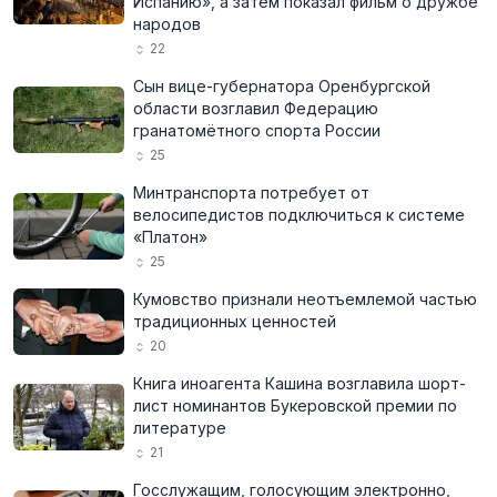
Испанию», а затем показал фильм о дружбе
народов
22
Сын вице-губернатора Оренбургской
области возглавил Федерацию
гранатомётного спорта России
25
Минтранспорта потребует от
велосипедистов подключиться к системе
«Платон»
25
Кумовство признали неотъемлемой частью
традиционных ценностей
20
Книга иноагента Кашина возглавила шорт-
лист номинантов Букеровской премии по
литературе
21
Госслужащим, голосующим электронно,