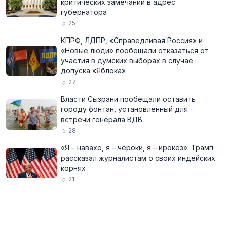
критических замечаний в адрес
губернатора
25
КПРФ, ЛДПР, «Справедливая Россия» и
«Новые люди» пообещали отказаться от
участия в думских выборах в случае
допуска «Яблока»
27
Власти Сызрани пообещали оставить
городу фонтан, установленный для
встречи генерала ВДВ
28
«Я – навахо, я – чероки, я – ирокез»: Трамп
рассказал журналистам о своих индейских
корнях
21