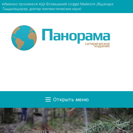
«Именно произнеся «Щ» Всевышний создал Майкоп»
(Ящэнэрэ
Тыщылащэрэр, доктор лингвистических наук)
Открыть меню