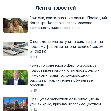
Лента новостей
Зрители, критиковавшие фильм «Последний
богатырь. Колобок», стали массово
записывать видеоизвинения
1
С понедельника вступит в силу запрет на
продажу физлицам накопителей объёмом
от 250 Гб
24
«Вместо советского Шерлока Холмса
подсовывает каких-то англосаксонских
пижонов»: глава Госкоммолодёжи
рассказал, как интернет обманывает
россиян
25
Французам запретили есть живущих на
улицах крыс, признав их госимуществом
22