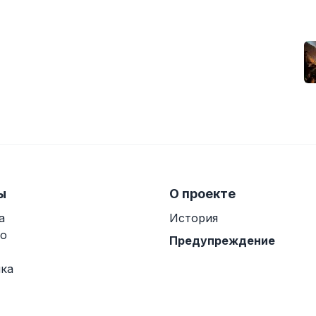
ы
О проекте
а
История
о
Предупреждение
ка