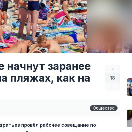
е начнут заранее
+
а пляжах, как на
18
–
Общество
дратьев провёл рабочее совещание по