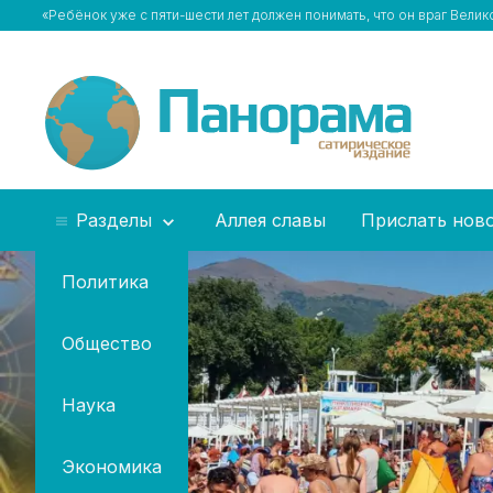
«Ребёнок уже с пяти-шести лет должен понимать, что он враг Вели
Разделы
Аллея славы
Прислать нов
Политика
Общество
Наука
Экономика