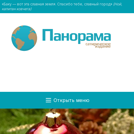
«Баку — вот эта славная земля. Спасибо тебе, славный город»
(Ной,
капитан ковчега)
Открыть меню