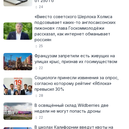
от 250 Гб
24
«Вместо советского Шерлока Холмса
подсовывает каких-то англосаксонских
пижонов»: глава Госкоммолодёжи
рассказал, как интернет обманывает
россиян
25
Французам запретили есть живущих на
улицах крыс, признав их госимуществом
22
Социологи принесли извинения за опрос,
согласно которому рейтинг «Яблока»
превысил 30%
28
В освящённый склад Wildberries две
недели не могут попасть дроны
22
В школах Калифорнии введут квоты на