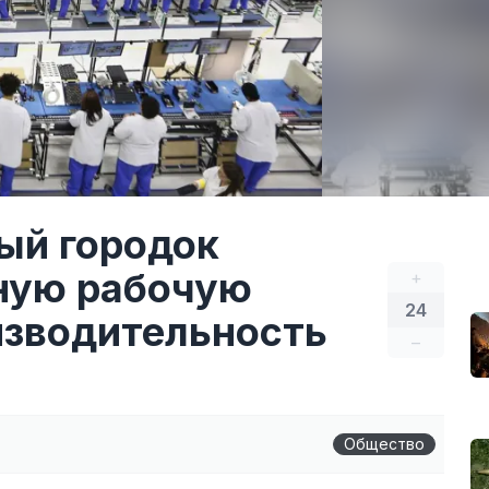
ый городок
ную рабочую
+
24
изводительность
–
Общество