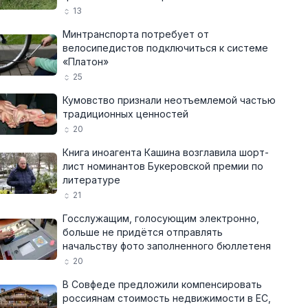
13
Минтранспорта потребует от
велосипедистов подключиться к системе
«Платон»
25
Кумовство признали неотъемлемой частью
традиционных ценностей
20
Книга иноагента Кашина возглавила шорт-
лист номинантов Букеровской премии по
литературе
21
Госслужащим, голосующим электронно,
больше не придётся отправлять
начальству фото заполненного бюллетеня
20
В Совфеде предложили компенсировать
россиянам стоимость недвижимости в ЕС,