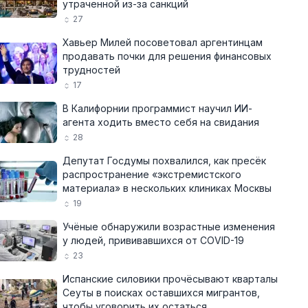
утраченной из-за санкций
27
Хавьер Милей посоветовал аргентинцам
продавать почки для решения финансовых
трудностей
17
В Калифорнии программист научил ИИ-
агента ходить вместо себя на свидания
28
Депутат Госдумы похвалился, как пресёк
распространение «экстремистского
материала» в нескольких клиниках Москвы
19
Учёные обнаружили возрастные изменения
у людей, прививавшихся от COVID-19
23
Испанские силовики прочёсывают кварталы
Сеуты в поисках оставшихся мигрантов,
чтобы уговорить их остаться