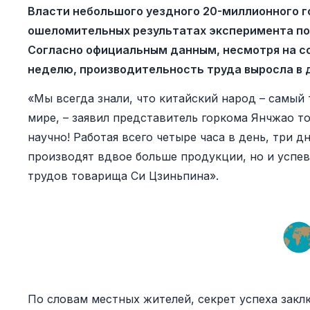
Власти небольшого уездного 20-миллионного г
ошеломительных результатах эксперимента по
Согласно официальным данным, несмотря на со
неделю, производительность труда выросла в д
«Мы всегда знали, что китайский народ – самы
мире, – заявил представитель горкома Янчжао т
научно! Работая всего четыре часа в день, три д
производят вдвое больше продукции, но и успе
трудов товарища Си Цзиньпина».
По словам местных жителей, секрет успеха зак