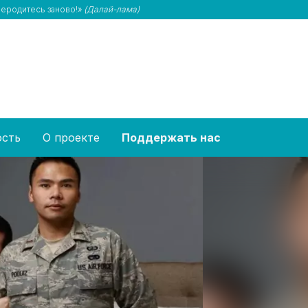
ереродитесь заново!»
(Далай-лама)
ость
О проекте
Поддержать нас