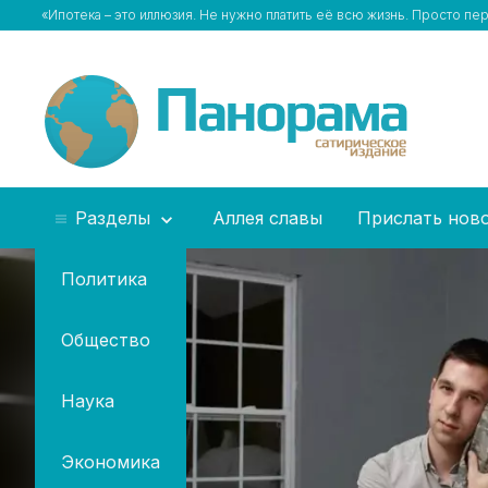
«Ипотека – это иллюзия. Не нужно платить её всю жизнь. Просто п
Разделы
Аллея славы
Прислать нов
Политика
Общество
Наука
Экономика