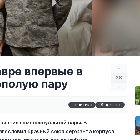
авре впервые в
+
28
ополую пару
–
Политика
Общество
енчание гомосексуальной пары. В
агословил брачный союз сержанта корпуса