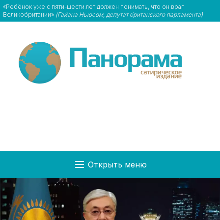
«Ребёнок уже с пяти-шести лет должен понимать, что он враг
Великобритании»
(Гайана Ньюсом, депутат британского парламента)
Открыть меню