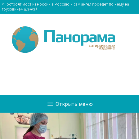
«Построят мост из России в Россию и сам ангел проедет по нему на
грузовике»
(Ванга)
Открыть меню