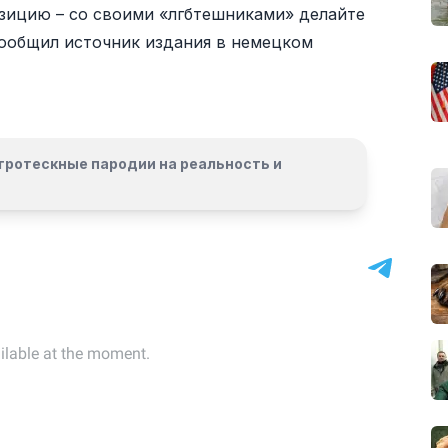
озицию – со своими «лгбтешниками» делайте
 сообщил источник издания в немецком
гротескные пародии на реальность и