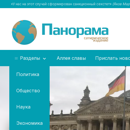
«У нас на этот случай сформирован санкционный секстет»
(Яков Мар
Разделы
Аллея славы
Прислать нов
Политика
Общество
Наука
Экономика