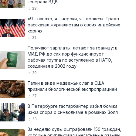
генерала ВДВ
28
«Я – навахо, я – чероки, я – ирокез»: Трамп
рассказал журналистам о своих индейских
корнях
21
Получают зарплаты, летают за границу: в
МИД РФ до сих пор функционирует
рабочая группа по вступлению в НАТО,
созданная в 2002 году
29
Тапки в виде медвежьих лап в США
признали биологической экспроприацией
27
В Петербурге гастарбайтер избил бомжа
из-за спора о символизме в романах Золя
23
За неделю суды оштрафовали 150 граждан,
которые опубликовали негативные отзывы