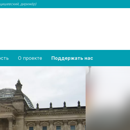
цишевский, дирижёр)
ость
О проекте
Поддержать нас