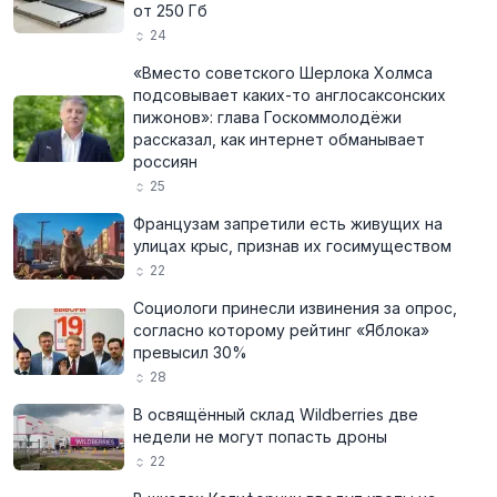
от 250 Гб
24
«Вместо советского Шерлока Холмса
подсовывает каких-то англосаксонских
пижонов»: глава Госкоммолодёжи
рассказал, как интернет обманывает
россиян
25
Французам запретили есть живущих на
улицах крыс, признав их госимуществом
22
Социологи принесли извинения за опрос,
согласно которому рейтинг «Яблока»
превысил 30%
28
В освящённый склад Wildberries две
недели не могут попасть дроны
22