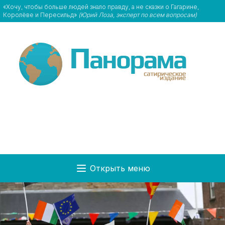
«Хочу, чтобы больше людей знало правду, а не сказки о Гагарине,
Королёве и Пересильд»
(Юрий Лоза, эксперт по всем вопросам)
Открыть меню