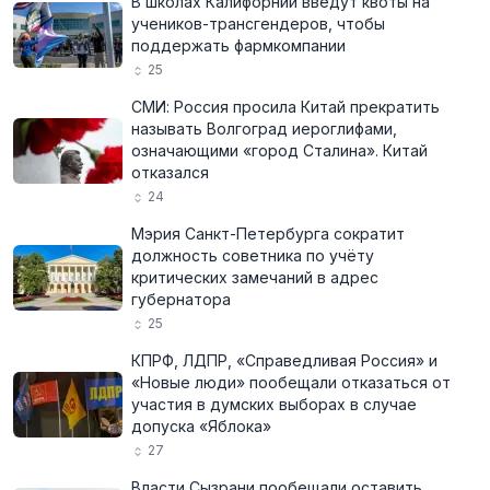
В школах Калифорнии введут квоты на
учеников-трансгендеров, чтобы
поддержать фармкомпании
25
СМИ: Россия просила Китай прекратить
называть Волгоград иероглифами,
означающими «город Сталина». Китай
отказался
24
Мэрия Санкт-Петербурга сократит
должность советника по учёту
критических замечаний в адрес
губернатора
25
КПРФ, ЛДПР, «Справедливая Россия» и
«Новые люди» пообещали отказаться от
участия в думских выборах в случае
допуска «Яблока»
27
Власти Сызрани пообещали оставить