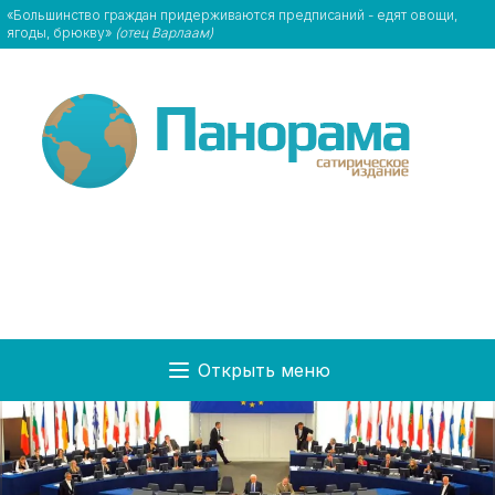
«Большинство граждан придерживаются предписаний - едят овощи,
ягоды, брюкву»
(отец Варлаам)
Открыть меню