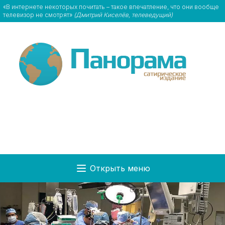
«В интернете некоторых почитать – такое впечатление, что они вообще
телевизор не смотрят»
(Дмитрий Киселёв, телеведущий)
Открыть меню