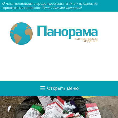
«Я читал проповеди о вреде тщеславия на яхте и на одном из
горнолыжных курортов»
(Папа Римский Франциск)
Открыть меню