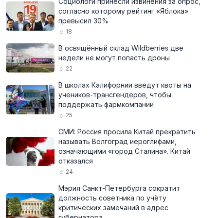
Социологи принесли извинения за опрос,
согласно которому рейтинг «Яблока»
превысил 30%
18
В освящённый склад Wildberries две
недели не могут попасть дроны
22
В школах Калифорнии введут квоты на
учеников-трансгендеров, чтобы
поддержать фармкомпании
25
СМИ: Россия просила Китай прекратить
называть Волгоград иероглифами,
означающими «город Сталина». Китай
отказался
24
Мэрия Санкт-Петербурга сократит
должность советника по учёту
критических замечаний в адрес
губернатора