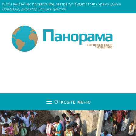
«Если вы сейчас промолчите, завтра тут будет стоять храм»
(Дина
Сорокина, директор Ельцин-Центра)
Открыть меню