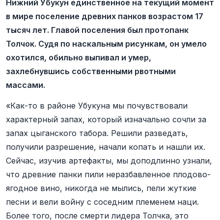
Нижний Убукун единственное на текущий момент
в мире поселение древних панков возрастом 17
тысяч лет. Главой поселения был протопанк
Толчок. Судя по наскальным рисункам, он умело
охотился, обильно выпивал и умер,
захлебнувшись собственными рвотными
массами.
«Как-то в районе Убукуна мы почувствовали
характерный запах, который изначально сочли за
запах цыганского табора. Решили разведать,
получили разрешение, начали копать и нашли их.
Сейчас, изучив артефакты, мы доподлинно узнали,
что древние панки пили неразбавленное плодово-
ягодное вино, никогда не мылись, пели жуткие
песни и вели войну с соседним племенем наци.
Более того, после смерти лидера Толчка, это