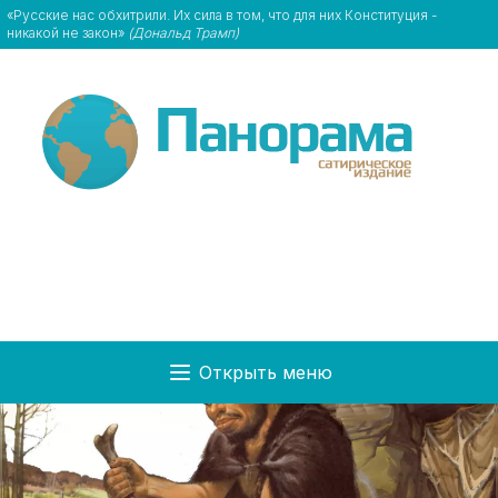
«Русские нас обхитрили. Их сила в том, что для них Конституция -
никакой не закон»
(Дональд Трамп)
Открыть меню