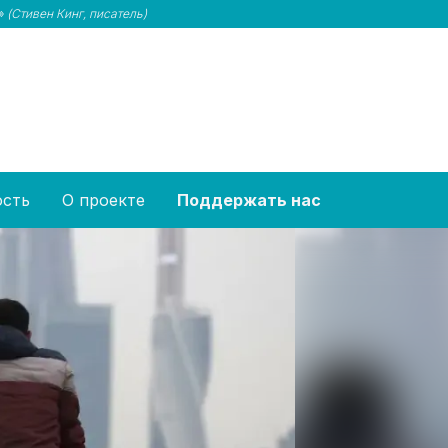
и»
(Стивен Кинг, писатель)
ость
О проекте
Поддержать нас