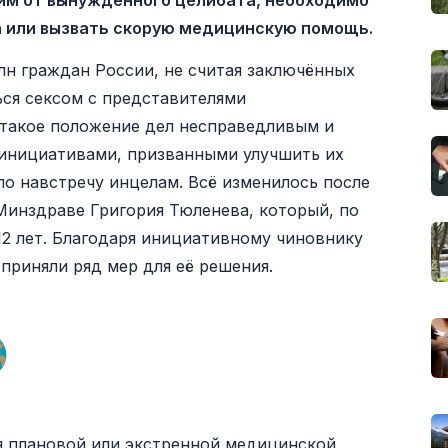
м от вынужденного целибата, необходимо
а или вызвать скорую медицинскую помощь.
млн граждан России, не считая заключённых
ся сексом с представителями
 такое положение дел несправедливым и
 инициативами, призванными улучшить их
ло навстречу инцелам. Всё изменилось после
Минздраве Григория Тюленева, который, по
12 лет. Благодаря инициативному чиновнику
приняли ряд мер для её решения.
ля плановой или экстренной медицинской