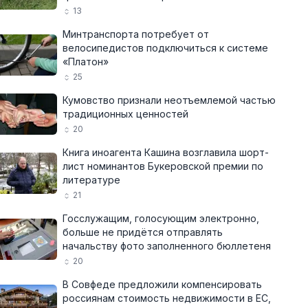
13
Минтранспорта потребует от
велосипедистов подключиться к системе
«Платон»
25
Кумовство признали неотъемлемой частью
традиционных ценностей
20
Книга иноагента Кашина возглавила шорт-
лист номинантов Букеровской премии по
литературе
21
Госслужащим, голосующим электронно,
больше не придётся отправлять
начальству фото заполненного бюллетеня
20
В Совфеде предложили компенсировать
россиянам стоимость недвижимости в ЕС,