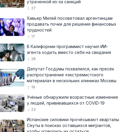
утраченной из-за санкций
27
Хавьер Милей посоветовал аргентинцам
продавать почки для решения финансовых
трудностей
17
В Калифорнии программист научил ИИ-
агента ходить вместо себя на свидания
28
Депутат Госдумы похвалился, как пресёк
распространение «экстремистского
материала» в нескольких клиниках Москвы
19
Учёные обнаружили возрастные изменения
у людей, прививавшихся от COVID-19
23
Испанские силовики прочёсывают кварталы
Сеуты в поисках оставшихся мигрантов,
чтобы уговорить их остаться