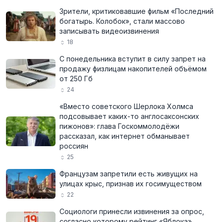
Зрители, критиковавшие фильм «Последний
богатырь. Колобок», стали массово
записывать видеоизвинения
18
С понедельника вступит в силу запрет на
продажу физлицам накопителей объёмом
от 250 Гб
24
«Вместо советского Шерлока Холмса
подсовывает каких-то англосаксонских
пижонов»: глава Госкоммолодёжи
рассказал, как интернет обманывает
россиян
25
Французам запретили есть живущих на
улицах крыс, признав их госимуществом
22
Социологи принесли извинения за опрос,
согласно которому рейтинг «Яблока»