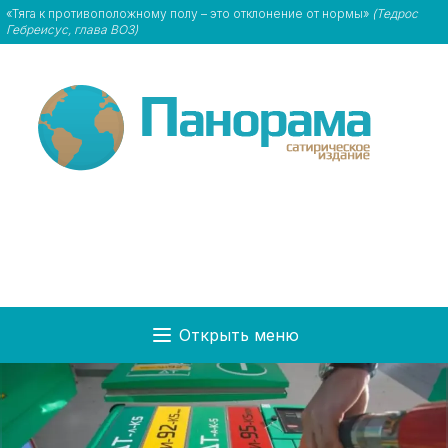
«Тяга к противоположному полу – это отклонение от нормы»
(Тедрос
Гебреисус, глава ВОЗ)
Открыть меню