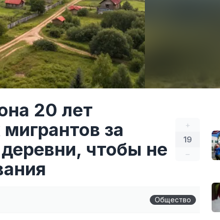
она 20 лет
 мигрантов за
+
19
деревни, чтобы не
–
вания
Общество