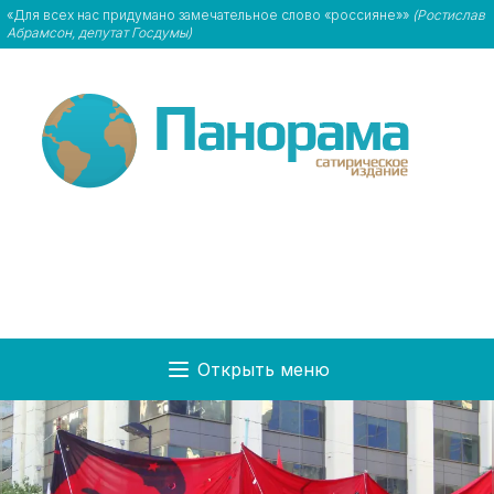
«Для всех нас придумано замечательное слово «россияне»»
(Ростислав
Абрамсон, депутат Госдумы)
Открыть меню