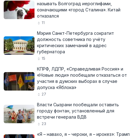
называть Волгоград иероглифами,
означающими «город Сталина». Китай
отказался
11
Мэрия Санкт-Петербурга сократит
должность советника по учёту
критических замечаний в адрес
губернатора
15
КПРФ, ЛДПР, «Справедливая Россия» и
«Новые люди» пообещали отказаться от
участия в думских выборах в случае
допуска «Яблока»
27
Власти Сызрани пообещали оставить
городу фонтан, установленный для
встречи генерала ВДВ
23
«Я – навахо, я – чероки, я – ирокез»: Трамп