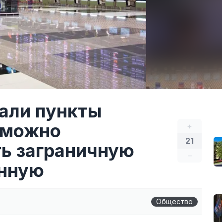
тали пункты
 можно
+
21
ь заграничную
–
енную
Общество