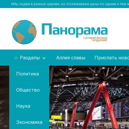
«Мы ходим в разные церкви, но отслеживаем цены по одним и тем
Разделы
Аллея славы
Прислать нов
Политика
Общество
Наука
Экономика