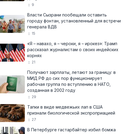
9
Власти Сызрани пообещали оставить
городу фонтан, установленный для встречи
генерала ВДВ
15
«Я – навахо, я – чероки, я – ирокез»: Трамп
рассказал журналистам о своих индейских
корнях
21
Получают зарплаты, летают за границу: в
МИД РФ до сих пор функционирует
рабочая группа по вступлению в НАТО,
созданная в 2002 году
29
Тапки в виде медвежьих лап в США
признали биологической экспроприацией
27
В Петербурге гастарбайтер избил бомжа