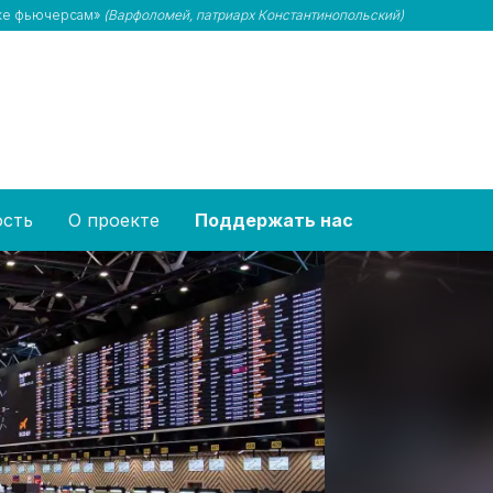
 же фьючерсам»
(Варфоломей, патриарх Константинопольский)
ость
О проекте
Поддержать нас