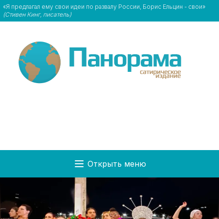
«Я предлагал ему свои идеи по развалу России, Борис Ельцин - свои»
(Стивен Кинг, писатель)
Открыть меню