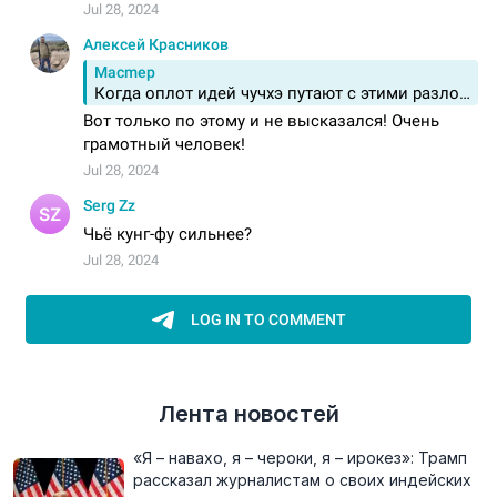
Лента новостей
«Я – навахо, я – чероки, я – ирокез»: Трамп
рассказал журналистам о своих индейских