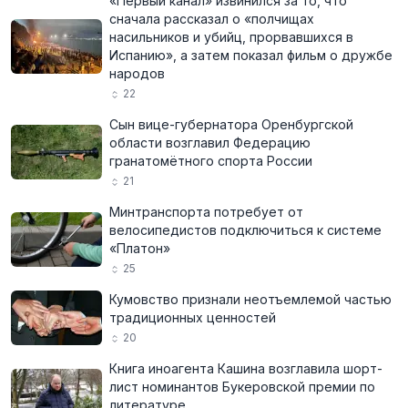
«Первый канал» извинился за то, что
сначала рассказал о «полчищах
насильников и убийц, прорвавшихся в
Испанию», а затем показал фильм о дружбе
народов
22
Сын вице-губернатора Оренбургской
области возглавил Федерацию
гранатомётного спорта России
21
Минтранспорта потребует от
велосипедистов подключиться к системе
«Платон»
25
Кумовство признали неотъемлемой частью
традиционных ценностей
20
Книга иноагента Кашина возглавила шорт-
лист номинантов Букеровской премии по
литературе