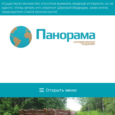
«Существует множество способов выманить медведя из берлоги, но ни
одного, чтобы загнать его обратно»
(Дмитрий Медведев, заместитель
председателя Совета Безопасности)
Открыть меню