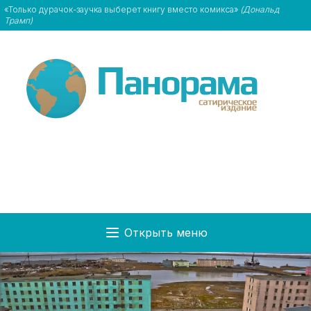
«Только дурачок-заучка выберет книгу вместо комикса»
(Дональд
Трамп)
Открыть меню