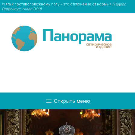
«Тяга к противоположному полу – это отклонение от нормы»
(Тедрос
Гебреисус, глава ВОЗ)
Открыть меню