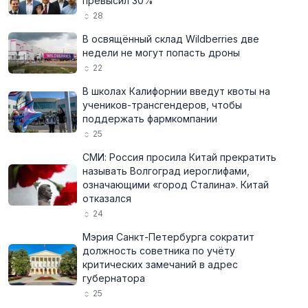
превысил 30%
28
В освящённый склад Wildberries две
недели не могут попасть дроны
22
В школах Калифорнии введут квоты на
учеников-трансгендеров, чтобы
поддержать фармкомпании
25
СМИ: Россия просила Китай прекратить
называть Волгоград иероглифами,
означающими «город Сталина». Китай
отказался
24
Мэрия Санкт-Петербурга сократит
должность советника по учёту
критических замечаний в адрес
губернатора
25