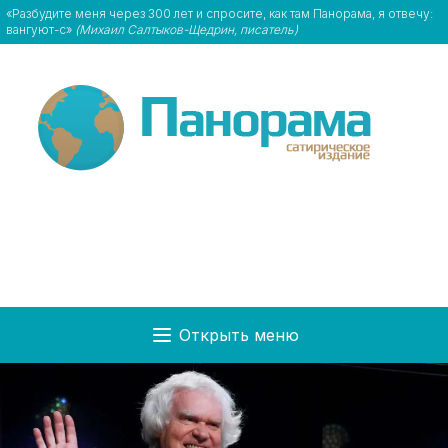
«Разбудите меня через 300 лет и спросите, как там Панорама, я отвечу:
вангуют-с»
(Михаил Салтыков-Щедрин, писатель)
Открыть меню