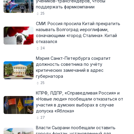
учеников-трансгендеров, чтобы
поддержать фармкомпании
25
СМИ: Россия просила Китай прекратить
называть Волгоград иероглифами,
означающими «город Сталина». Китай
отказался
24
Мэрия Санкт-Петербурга сократит
должность советника по учёту
критических замечаний в адрес
губернатора
25
КПРФ, ЛДПР, «Справедливая Россия» и
«Новые люди» пообещали отказаться от
участия в думских выборах в случае
допуска «Яблока»
27
Власти Сызрани пообещали оставить
городу фонтан, установленный для