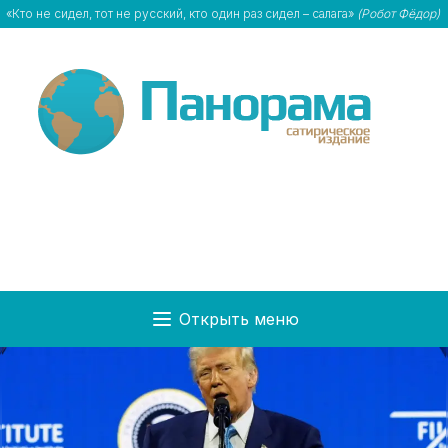
«Кто не сидел, тот не русский, кто один раз сидел – салага»
(Робот Фёдор)
Открыть меню