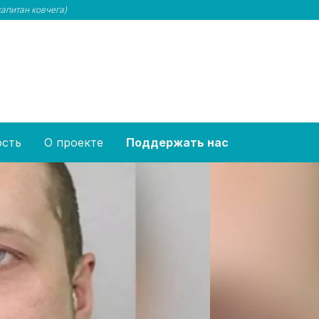
капитан ковчега)
ость
О проекте
Поддержать нас