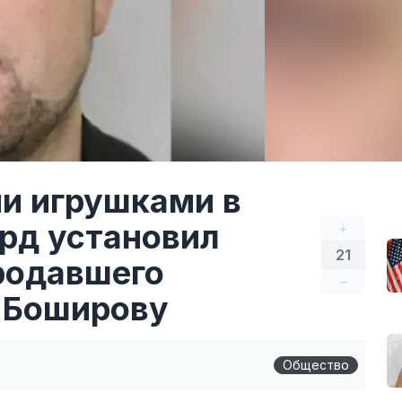
и игрушками в
рд установил
+
21
продавшего
–
 Боширову
Общество