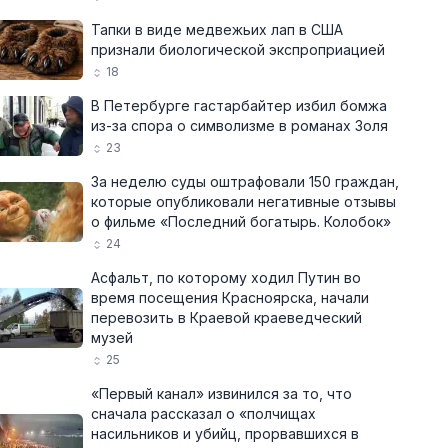
Тапки в виде медвежьих лап в США
признали биологической экспроприацией
18
В Петербурге гастарбайтер избил бомжа
из-за спора о символизме в романах Золя
23
За неделю суды оштрафовали 150 граждан,
которые опубликовали негативные отзывы
о фильме «Последний богатырь. Колобок»
24
Асфальт, по которому ходил Путин во
время посещения Красноярска, начали
перевозить в Краевой краеведческий
музей
25
«Первый канал» извинился за то, что
сначала рассказал о «полчищах
насильников и убийц, прорвавшихся в