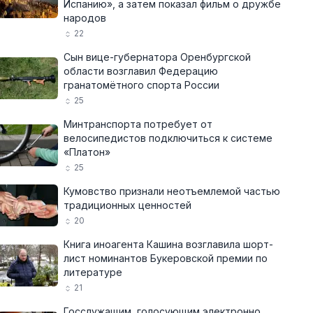
Испанию», а затем показал фильм о дружбе
народов
22
Сын вице-губернатора Оренбургской
области возглавил Федерацию
гранатомётного спорта России
25
Минтранспорта потребует от
велосипедистов подключиться к системе
«Платон»
25
Кумовство признали неотъемлемой частью
традиционных ценностей
20
Книга иноагента Кашина возглавила шорт-
лист номинантов Букеровской премии по
литературе
21
Госслужащим, голосующим электронно,