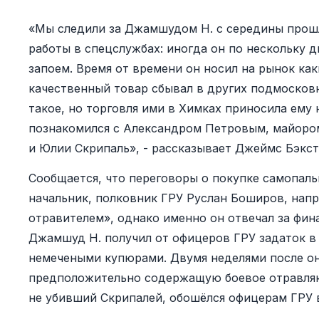
«Мы следили за Джамшудом Н. с середины прошл
работы в спецслужбах: иногда он по нескольку д
запоем. Время от времени он носил на рынок как
качественный товар сбывал в других подмосковн
такое, но торговля ими в Химках приносила ему
познакомился с Александром Петровым, майором
и Юлии Скрипаль», - рассказывает Джеймс Бэкст
Сообщается, что переговоры о покупке самопаль
начальник, полковник ГРУ Руслан Боширов, нап
отравителем», однако именно он отвечал за фин
Джамшуд Н. получил от офицеров ГРУ задаток в
немечеными купюрами. Двумя неделями после он
предположительно содержащую боевое отравляю
не убивший Скрипалей, обошёлся офицерам ГРУ в