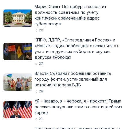
Мэрия Санкт-Петербурга сократит
должность советника по учёту
критических замечаний в адрес
губернатора
20
КПРФ, ЛДПР, «Справедливая Россия» и
«Новые люди» пообещали отказаться от
участия в думских выборах в случае
допуска «Яблока»
27
Власти Сызрани пообещали оставить
городу фонтан, установленный для
встречи генерала ВДВ
28
«Я – навахо, я – чероки, я – ирокез»: Трамп
рассказал журналистам о своих индейских
корнях
21
Получают зарплаты, летают за границу: в