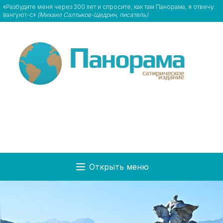
«Разбудите меня через 300 лет и спросите, как там Панорама, я отвечу:
вангуют-с»
(Михаил Салтыков-Щедрин, писатель)
Открыть меню