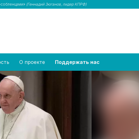
пособленцами»
(Геннадий Зюганов, лидер КПРФ)
ость
О проекте
Поддержать нас