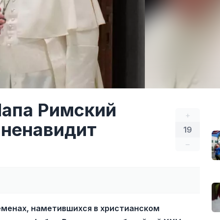
Папа Римский
+
 ненавидит
19
–
еменах, наметившихся в христианском