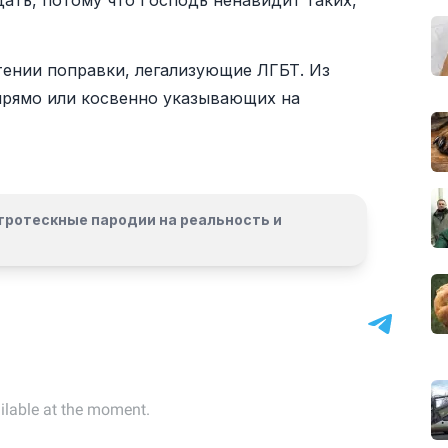
дать, потому что Господь ненавидит таких,
тении поправки, легализующие ЛГБТ. Из
прямо или косвенно указывающих на
гротескные пародии на реальность и