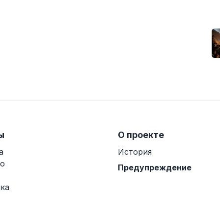
ы
О проекте
а
История
о
Предупреждение
ка