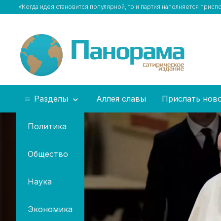
«Когда идея становится популярной, то и партия наполняется прис
Разделы
Аллея славы
Прислать нов
Политика
Общество
Наука
Экономика