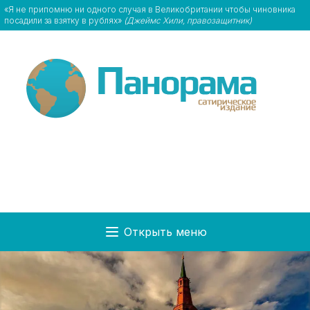
«Я не припомню ни одного случая в Великобритании чтобы чиновника
посадили за взятку в рублях»
(Джеймс Хили, правозащитник)
Открыть меню