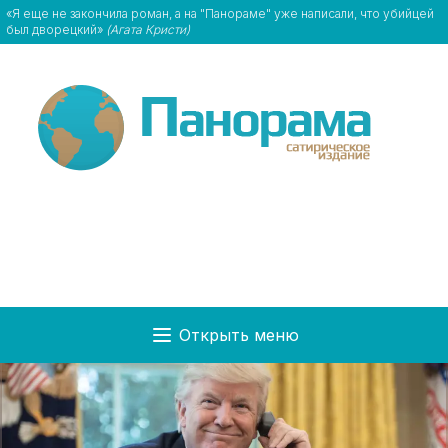
«Я еще не закончила роман, а на "Панораме" уже написали, что убийцей
был дворецкий»
(Агата Кристи)
Открыть меню