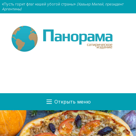
«Пусть горит флаг нашей убогой страны»
(Хавьер Милей, президент
Аргентины)
Открыть меню