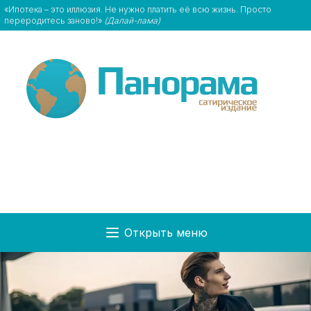
«Ипотека – это иллюзия. Не нужно платить её всю жизнь. Просто
переродитесь заново!»
(Далай-лама)
Открыть меню