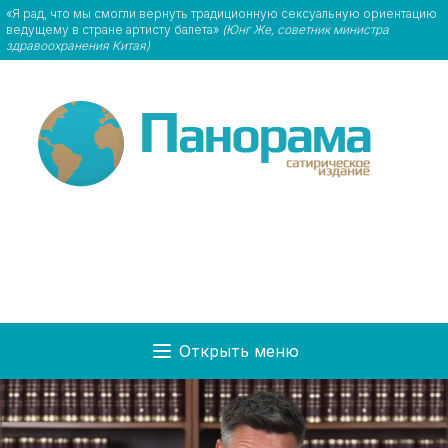
«Я рад, что мы смогли вернуть традиционную сексуальную ориентацию
ведущему в стране артисту балета»
(Юнг Же, советник министра
здравоохранения Китая)
Открыть меню