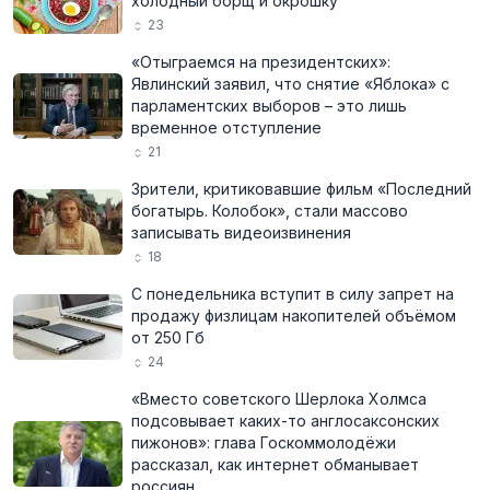
холодный борщ и окрошку
23
«Отыграемся на президентских»:
Явлинский заявил, что снятие «Яблока» с
парламентских выборов – это лишь
временное отступление
21
Зрители, критиковавшие фильм «Последний
богатырь. Колобок», стали массово
записывать видеоизвинения
18
С понедельника вступит в силу запрет на
продажу физлицам накопителей объёмом
от 250 Гб
24
«Вместо советского Шерлока Холмса
подсовывает каких-то англосаксонских
пижонов»: глава Госкоммолодёжи
рассказал, как интернет обманывает
россиян