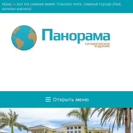
«Баку — вот эта славная земля. Спасибо тебе, славный город»
(Ной,
капитан ковчега)
Открыть меню