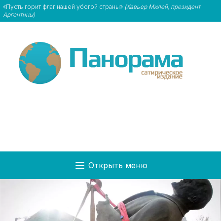
«Пусть горит флаг нашей убогой страны»
(Хавьер Милей, президент
Аргентины)
Открыть меню