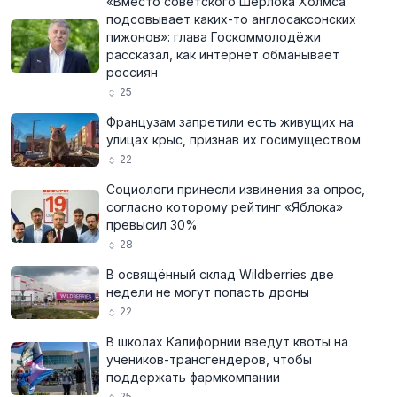
«Вместо советского Шерлока Холмса
подсовывает каких-то англосаксонских
пижонов»: глава Госкоммолодёжи
рассказал, как интернет обманывает
россиян
25
Французам запретили есть живущих на
улицах крыс, признав их госимуществом
22
Социологи принесли извинения за опрос,
согласно которому рейтинг «Яблока»
превысил 30%
28
В освящённый склад Wildberries две
недели не могут попасть дроны
22
В школах Калифорнии введут квоты на
учеников-трансгендеров, чтобы
поддержать фармкомпании
25