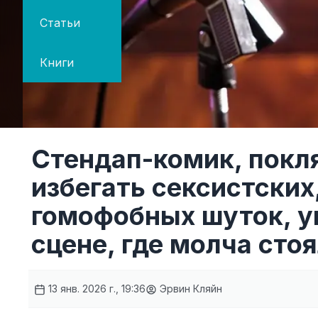
Статьи
Книги
Стендап-комик, покл
избегать сексистских
гомофобных шуток, ум
сцене, где молча сто
13 янв. 2026 г., 19:36
Эрвин Кляйн