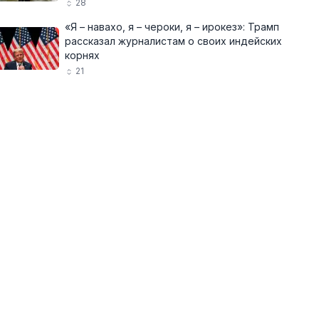
28
«Я – навахо, я – чероки, я – ирокез»: Трамп
рассказал журналистам о своих индейских
корнях
21