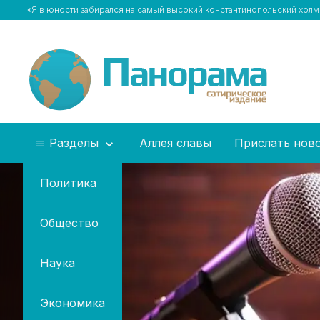
«Я в юности забирался на самый высокий константинопольский холм
Разделы
Аллея славы
Прислать нов
Политика
Общество
Наука
Экономика