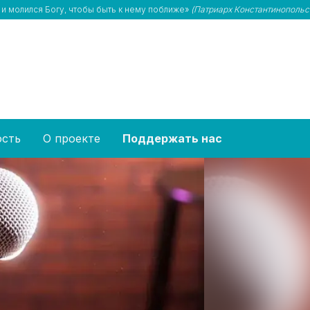
 и молился Богу, чтобы быть к нему поближе»
(Патриарх Константинопольс
ость
О проекте
Поддержать нас