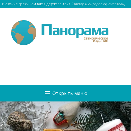
«За какие грехи нам такая держава-то?»
(Виктор Шендерович, писатель)
Открыть меню