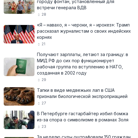
городу фонтан, установленный для
встречи генерала ВДВ
28
«Я – навахо, я – чероки, я – ирокез»: Трамп
рассказал журналистам о своих индейских
корнях
21
Получают зарплаты, летают за границу: в
МИД РФ до сих пор функционирует
рабочая группа по вступлению в НАТО,
созданная в 2002 году
29
Тапки в виде медвежьих лап в США
признали биологической экспроприацией
27
В Петербурге гастарбайтер избил бомжа
из-за спора о символизме в романах Золя
23
За неделю суды оштрафовали 150 граждан,