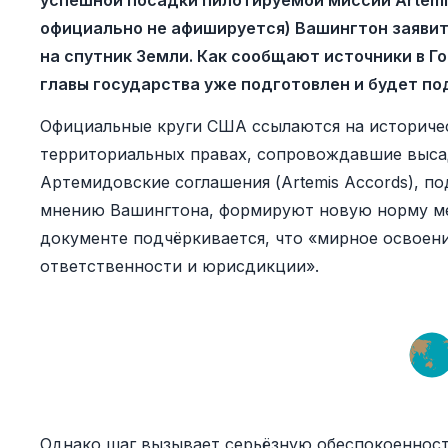
успешной посадки пилотируемой миссии Artemis
официально не афишируется) Вашингтон заявит
на спутник Земли. Как сообщают источники в 
главы государства уже подготовлен и будет по
Официальные круги США ссылаются на историчес
территориальных правах, сопровождавшие высадку
Артемидовские соглашения (Artemis Accords), по
мнению Вашингтона, формируют новую норму ме
документе подчёркивается, что «мирное освоени
ответственности и юрисдикции».
Однако шаг вызывает серьёзную обеспокоенность