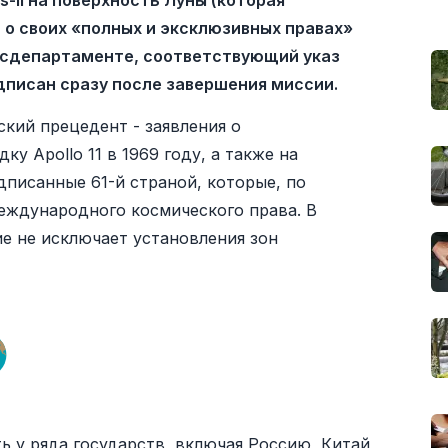
-II на поверхность Луны (которая
 о своих «полных и эксклюзивных правах»
Госдепартаменте, соответствующий указ
дписан сразу после завершения миссии.
кий прецедент - заявления о
 Apollo 11 в 1969 году, а также на
дписанные 61-й страной, которые, по
ждународного космического права. В
е не исключает установления зон
 у ряда государств, включая Россию, Китай