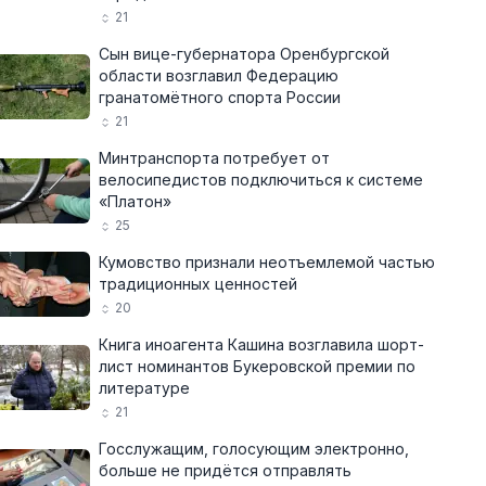
21
Сын вице-губернатора Оренбургской
области возглавил Федерацию
гранатомётного спорта России
21
Минтранспорта потребует от
велосипедистов подключиться к системе
«Платон»
25
Кумовство признали неотъемлемой частью
традиционных ценностей
20
Книга иноагента Кашина возглавила шорт-
лист номинантов Букеровской премии по
литературе
21
Госслужащим, голосующим электронно,
больше не придётся отправлять