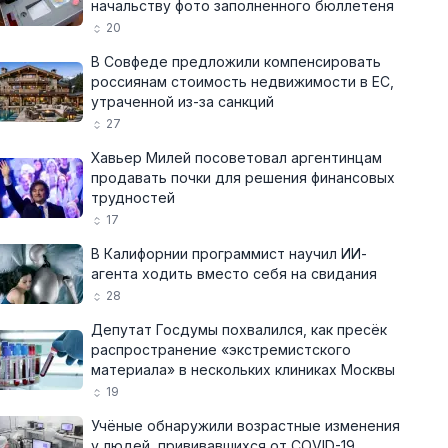
начальству фото заполненного бюллетеня
20
В Совфеде предложили компенсировать
россиянам стоимость недвижимости в ЕС,
утраченной из-за санкций
27
Хавьер Милей посоветовал аргентинцам
продавать почки для решения финансовых
трудностей
17
В Калифорнии программист научил ИИ-
агента ходить вместо себя на свидания
28
Депутат Госдумы похвалился, как пресёк
распространение «экстремистского
материала» в нескольких клиниках Москвы
19
Учёные обнаружили возрастные изменения
у людей, прививавшихся от COVID-19