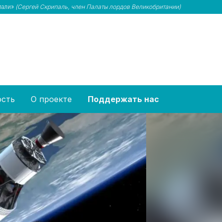
лали»
(Сергей Скрипаль, член Палаты лордов Великобритании)
ость
О проекте
Поддержать нас