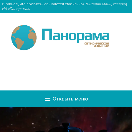
«Главное, что прогнозы сбываются стабильно»
(Виталий Манн, главред
ИА «Панорама»)
Открыть меню