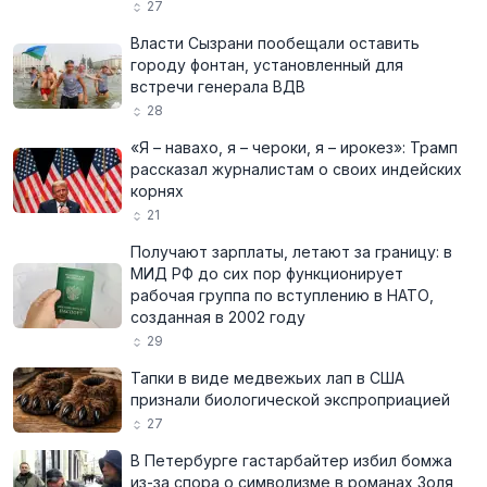
27
Власти Сызрани пообещали оставить
городу фонтан, установленный для
встречи генерала ВДВ
28
«Я – навахо, я – чероки, я – ирокез»: Трамп
рассказал журналистам о своих индейских
корнях
21
Получают зарплаты, летают за границу: в
МИД РФ до сих пор функционирует
рабочая группа по вступлению в НАТО,
созданная в 2002 году
29
Тапки в виде медвежьих лап в США
признали биологической экспроприацией
27
В Петербурге гастарбайтер избил бомжа
из-за спора о символизме в романах Золя