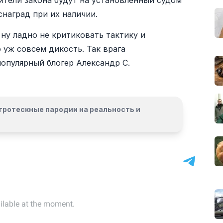
шители закона будут на установленный судом
снаград при их наличии.
 ну ладно не критиковать тактику и
 уж совсем дикость. Так врага
популярный блогер Александр С.
гротескные пародии на реальность и