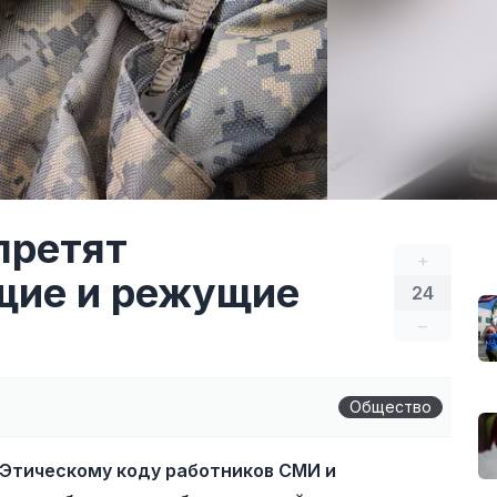
претят
+
щие и режущие
24
–
Общество
«Этическому коду работников СМИ и