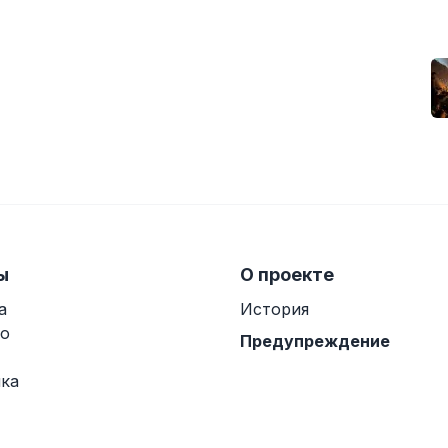
ы
О проекте
а
История
о
Предупреждение
ка