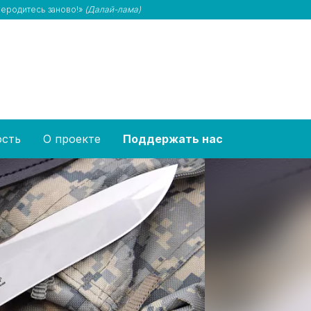
ереродитесь заново!»
(Далай-лама)
ость
О проекте
Поддержать нас