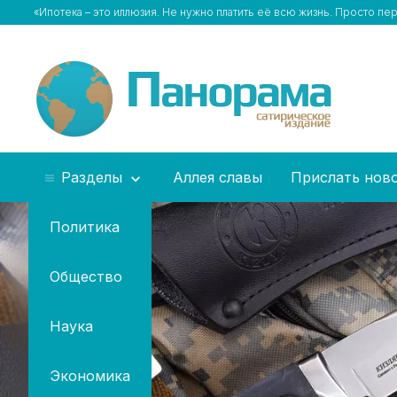
«Ипотека – это иллюзия. Не нужно платить её всю жизнь. Просто п
Разделы
Аллея славы
Прислать нов
Политика
Общество
Наука
Экономика