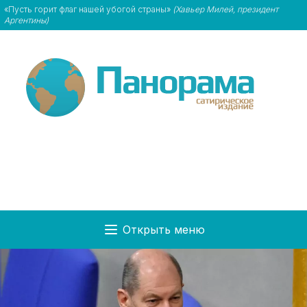
«Пусть горит флаг нашей убогой страны»
(Хавьер Милей, президент
Аргентины)
Открыть меню