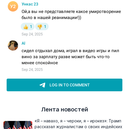
Лента новостей
«Я – навахо, я – чероки, я – ирокез»: Трамп
рассказал журналистам о своих индейских