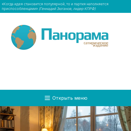
«Когда идея становится популярной, то и партия наполняется
приспособленцами»
(Геннадий Зюганов, лидер КПРФ)
Открыть меню