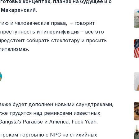
 готовых концептах, планах на будущее и о
 Макаренский.
ию и человеческие права, – говорит
преступность и гиперинфляция – всё это
предстоит собирать стеклотару и просить
питализма».
акже будет дополнен новыми саундтреками,
уже трудятся над ремиксами известных
ngsta’s Paradise и America, Fuck Yeah.
игрокам торговлю с NPC на стихийных