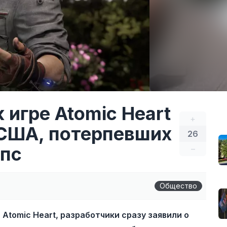
 игре Atomic Heart
+
 США, потерпевших
26
апс
–
Общество
Atomic Heart, разработчики сразу заявили о