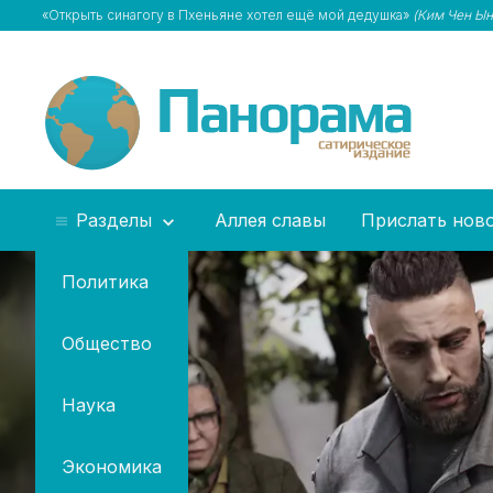
«Открыть синагогу в Пхеньяне хотел ещё мой дедушка»
(Ким Чен Ын
Разделы
Аллея славы
Прислать нов
Политика
Общество
Наука
Экономика