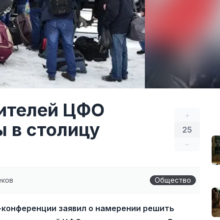
жителей ЦФО
+
ы в столицу
25
–
еков
Общество
-конференции заявил о намерении решить