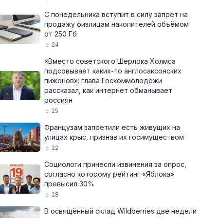
С понедельника вступит в силу запрет на
продажу физлицам накопителей объёмом
от 250 Гб
24
«Вместо советского Шерлока Холмса
подсовывает каких-то англосаксонских
пижонов»: глава Госкоммолодёжи
рассказал, как интернет обманывает
россиян
25
Французам запретили есть живущих на
улицах крыс, признав их госимуществом
22
Социологи принесли извинения за опрос,
согласно которому рейтинг «Яблока»
превысил 30%
28
В освящённый склад Wildberries две недели