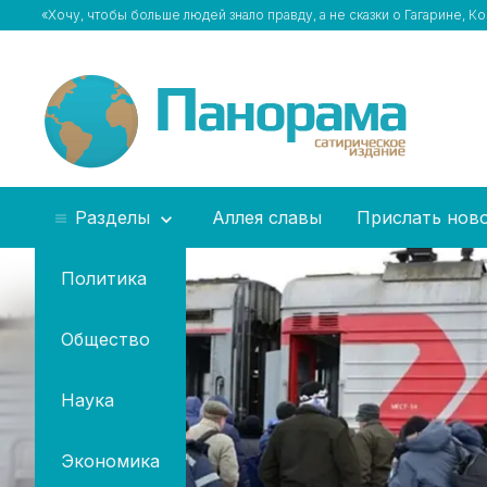
«Хочу, чтобы больше людей знало правду, а не сказки о Гагарине, 
Разделы
Аллея славы
Прислать нов
Политика
Общество
Наука
Экономика